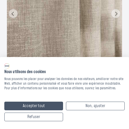
Vous avez un projet de protection contre la chaleur ?
Les bons de commande doivent être validés avant le 31
août pour bénéficier du dispositif exceptionnel.
Nous contacter
Nous utilisons des cookies
Nous pouvons les placer pour analyser les données de nos visiteurs, améliorer notre site
Web, afficher un contenu personnalisé et vous faire vivre une expérience inoubliable.
Pour plus d'informations sur les cookies que nous utilisons, ouvrez les paramètres.
Rideau jacquard
Accepter tout
Non, ajuster
EQUILIBRIUM -
Refuser
Collection Élégance