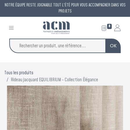
NOTRE ÉQUIPE RESTE JOIGNABLE TOUT L'ÉTÉ POUR VOUS ACCOMPAGNER DANS VOS
PROJETS
0
OK
×
ACM reste à votre
Tous les produits
Rideau jacquard EQUILIBRIUM - Collection Élégance
écoute
tout l'été
Une permanence est assurée tout l'été pour répondre à
vos demandes et vous accompagner dans vos projets.