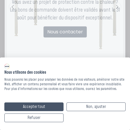
Vous avez un projet de protection contre la chaleur ?
Les bons de commande doivent être validés avant le 31
août pour bénéficier du dispositif exceptionnel.
Nous contacter
Nous utilisons des cookies
Nous pouvons les placer pour analyser les données de nos visiteurs, améliorer notre site
Web, afficher un contenu personnalisé et vous faire vivre une expérience inoubliable.
BUREAU SIMPLE
Pour plus d'informations sur les cookies que nous utilisons, ouvrez les paramètres.
SACHA -
Accepter tout
Non, ajuster
120x60xHt.75cm
Refuser