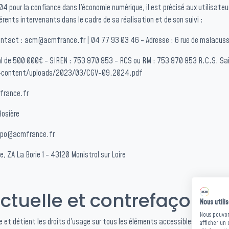
004
pour la confiance dans l'économie numérique, il est précisé aux utilisateu
férents intervenants dans le cadre de sa réalisation et de son suivi :
- Contact : acm@acmfrance.fr | 04 77 93 03 46 - Adresse : 6 rue de malacu
l de 500 000€ - SIREN : 753 970 953 - RCS ou RM : 753 970 953 R.C.S. Sai
p-content/uploads/2023/03/CGV-09.2024.pdf
france.fr
osière
 dpo@acmfrance.fr
e, ZA La Borie 1 - 43120 Monistrol sur Loire
ectuelle et contrefaçons
Nous utili
Nous pouvons
elle et détient les droits d’usage sur tous les éléments accessibles sur le s
afficher un 