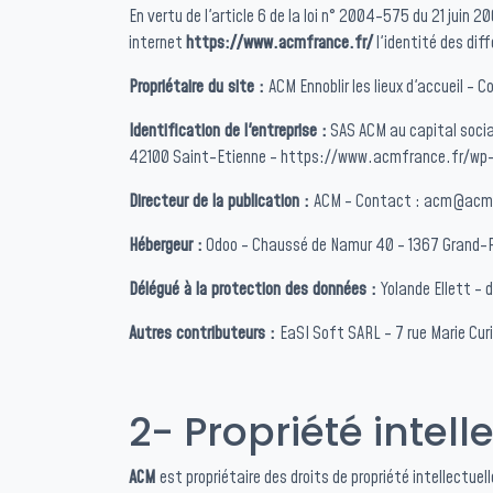
En vertu de
l'article 6 de la loi n° 2004-575 du 21 juin 2
internet
https://www.acmfrance.fr/
l'identité des dif
Propriétaire du site :
ACM Ennoblir les lieux d'accueil 
Identification de l'entreprise :
SAS ACM au capital socia
42100 Saint-Etienne - https://www.acmfrance.fr/w
Directeur de la publication :
ACM - Contact : acm@acm
Hébergeur :
Odoo - Chaussé de Namur 40 - 1367 Grand-R
Délégué à la protection des données :
Yolande Ellett -
Autres contributeurs :
EaSI Soft SARL - 7 rue Marie Curi
2- Propriété intell
ACM
est propriétaire des droits de propriété intellectu