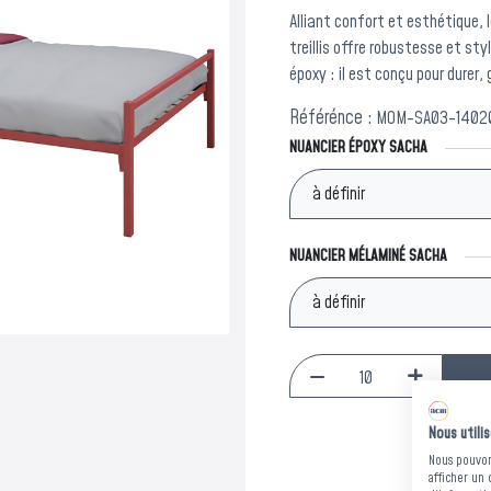
Alliant confort et esthétique,
treillis offre robustesse et st
époxy : il est conçu pour durer,
Référénce :
MOM-SA03-14020
NUANCIER ÉPOXY SACHA
NUANCIER MÉLAMINÉ SACHA
Nous utili
Nous pouvons
afficher un 