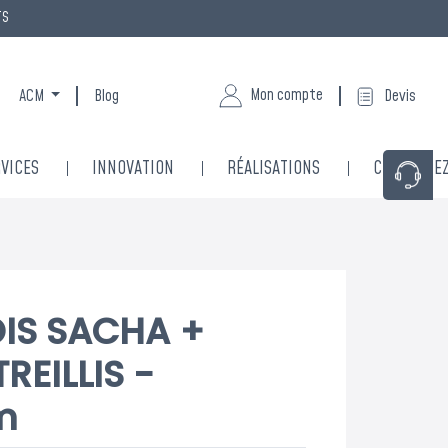
TS
Mon compte
ACM
Blog
Devis
VICES
INNOVATION
RÉALISATIONS
CONTACTE
BOIS SACHA +
REILLIS -
m