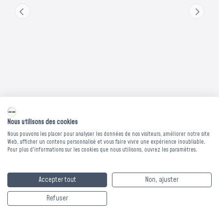
Nous utilisons des cookies
Nous pouvons les placer pour analyser les données de nos visiteurs, améliorer notre site
Web, afficher un contenu personnalisé et vous faire vivre une expérience inoubliable.
LIT BOIS LENA
Pour plus d'informations sur les cookies que nous utilisons, ouvrez les paramètres.
CHEVET INTEGRE
Accepter tout
Non, ajuster
SANS SOMMIER - 140
Refuser