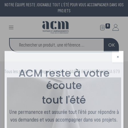
NOTRE ÉQUIPE RESTE JOIGNABLE TOUT L'ÉTÉ POUR VOUS ACCOMPAGNER DANS VOS
PROJETS
0
OK
×
Tous les produits
Linge & Literie
NAPPE RECTANGLE UNICIA 979
ACM reste à votre
écoute
tout l'été
Une permanence est assurée tout l'été pour répondre à
vos demandes et vous accompagner dans vos projets.