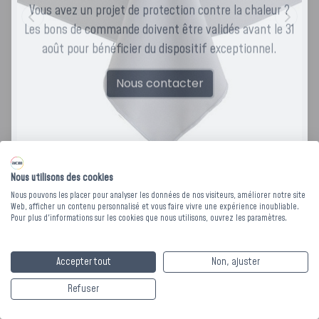
Vous avez un projet de protection contre la chaleur ?
Les bons de commande doivent être validés avant le 31
août pour bénéficier du dispositif exceptionnel.
Nous contacter
Nous utilisons des cookies
Nous pouvons les placer pour analyser les données de nos visiteurs, améliorer notre site
Web, afficher un contenu personnalisé et vous faire vivre une expérience inoubliable.
NAPPE RECTANGLE
Pour plus d'informations sur les cookies que nous utilisons, ouvrez les paramètres.
UNICIA 979
Accepter tout
Non, ajuster
Refuser
Optez pour la nappe Unicia 979, parfaite pour les
collectivités. Fabriquée en polyester, elle offre une excellente