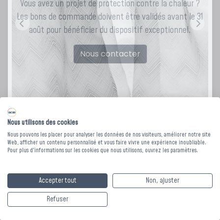
Vous avez un projet de protection contre la chaleur ?
Les bons de commande doivent être validés avant le 31
août pour bénéficier du dispositif exceptionnel.
Nous contacter
Nous utilisons des cookies
Nous pouvons les placer pour analyser les données de nos visiteurs, améliorer notre site
Web, afficher un contenu personnalisé et vous faire vivre une expérience inoubliable.
Pour plus d'informations sur les cookies que nous utilisons, ouvrez les paramètres.
Voilage imprimé
Accepter tout
Non, ajuster
90100 LIBRETTO -
Refuser
Collection