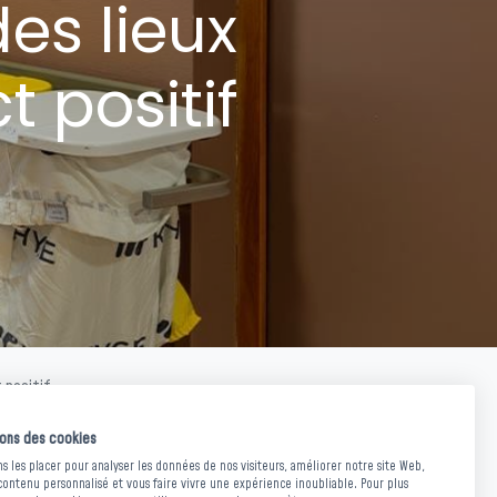
es lieux
ondre à vos demandes et vous
ojets.
 positif
aleur ? Les bons de commande
ier du dispositif exceptionnel.
t positif
sons des cookies
 les placer pour analyser les données de nos visiteurs, améliorer notre site Web,
el au cœur des enjeux des
contenu personnalisé et vous faire vivre une expérience inoubliable. Pour plus