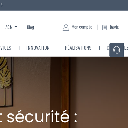
TS
Mon compte
ACM
Blog
Devis
VICES
INNOVATION
RÉALISATIONS
CONTACTE
×
re écoute
 sécurité :
é