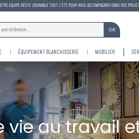
OTRE ÉQUIPE RESTE JOIGNABLE TOUT L'ÉTÉ POUR VOUS ACCOMPAGNER DANS VOS PROJE
OK
E
ÉQUIPEMENT BLANCHISSERIE
MOBILIER
SER
ACM reste à vot
 vie au travail et
tout l'ét