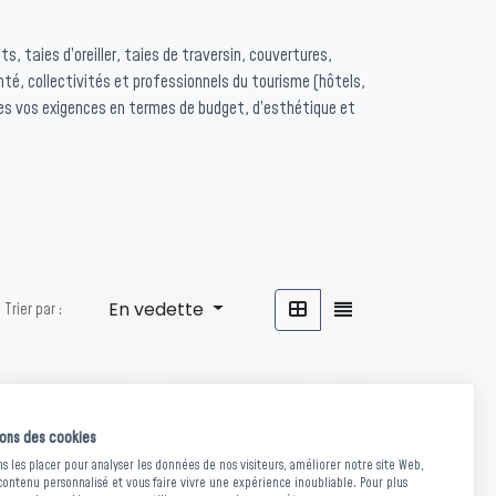
, taies d’oreiller, taies de traversin, couvertures,
é, collectivités et professionnels du tourisme (hôtels,
tes vos exigences en termes de budget, d’esthétique et
En vedette
Trier par :
Couvre-
Couverture
lit &
Kit
sons des cookies
polaire &
Dessus
linge
 les placer pour analyser les données de nos visiteurs, améliorer notre site Web,
Plaid
contenu personnalisé et vous faire vivre une expérience inoubliable. Pour plus
de lit