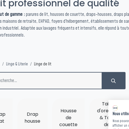
t professionnel de qualité
aut de gamme :
parures de lit, housses de couette, draps-housses, draps plats
 maisons de retraite, EHPAD, foyers d’hébergement, établissements de sant
n industriel. Adaptée aux lavages fréquents et intensifs, elle répond à tou
professionnels.
Linge & Literie
Linge de lit
Taie
Housse
d'oreiller
ap
Drap
Nous utili
de
& Taie
at
housse
Nous pouvons
couette
de
afficher un 