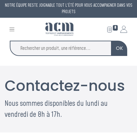
NOTRE ÉQUIPE RESTE JOIGNABLE TOUT L'ÉTÉ POUR VOUS ACCOMPAGNER DANS VOS
PROJETS
0
OK
×
ACM reste à votre
Contactez-nous
écoute
tout l'été
Nous sommes disponibles du lundi au
vendredi de 8h à 17h.
Une permanence est assurée tout l'été pour répondre à
vos demandes et vous accompagner dans vos projets.