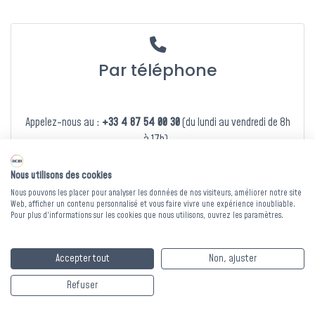
Vous avez un projet de protection contre la chaleur ?
Les bons de commande doivent être validés avant le 31
août pour bénéficier du dispositif exceptionnel.
Par téléphone
Nous contacter
Appelez-nous au :
+33 4 87 54 00 30
(du lundi au vendredi de 8h
à 17h).
Appeler
Nous utilisons des cookies
Nous pouvons les placer pour analyser les données de nos visiteurs, améliorer notre site
Web, afficher un contenu personnalisé et vous faire vivre une expérience inoubliable.
Pour plus d'informations sur les cookies que nous utilisons, ouvrez les paramètres.
Accepter tout
Non, ajuster
Formulaire de contact
Refuser
Contactez-nous par le formulaire de contact ci-dessous.