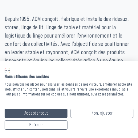
Depuis 1995, ACM conçoit, fabrique et installe des rideaux,
stores, linge de lit, linge de table et matériel pour la
logistique du linge pour améliorer l'environnement et le
confort des collectivités. Avec l'objectif de se positionner
en leader stable et rayonnant, ACM conçoit des produits
innovants et équipe les collectivités grâce à une équipe
dynamique et dévouée.
Nous utilisons des cookies
Portée par des valeurs fortes et des objectifs ambitieux,
Nous pouvons les placer pour analyser les données de nos visiteurs, améliorer notre site
l’entreprise connait une croissance constante depuis de
Web, afficher un contenu personnalisé et vous faire vivre une expérience inoubliable.
Pour plus d'informations sur les cookies que nous utilisons, ouvrez les paramètres.
nombreuses années.
Le poste :
Accepter tout
Non, ajuster
Dans le cadre de notre développement, nous recherchons
Refuser
un(e) commercial(e) sédentaire afin de renforcer notre