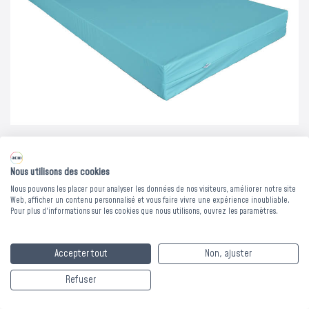
Vous avez un projet de protection contre la chaleur ?
Les bons de commande doivent être validés avant le 31
août pour bénéficier du dispositif exceptionnel.
Nous contacter
Nous utilisons des cookies
Nous pouvons les placer pour analyser les données de nos visiteurs, améliorer notre site
Web, afficher un contenu personnalisé et vous faire vivre une expérience inoubliable.
Pour plus d'informations sur les cookies que nous utilisons, ouvrez les paramètres.
MATELAS CONFORT
+ PROTECTION
Accepter tout
Non, ajuster
BRAVANE VERT -
Refuser