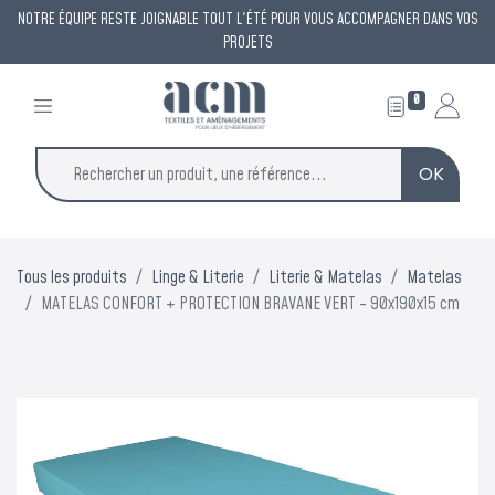
NOTRE ÉQUIPE RESTE JOIGNABLE TOUT L'ÉTÉ POUR VOUS ACCOMPAGNER DANS VOS
PROJETS
0
OK
×
ACM reste à votre
Tous les produits
Linge & Literie
Literie & Matelas
Matelas
écoute
MATELAS CONFORT + PROTECTION BRAVANE VERT - 90x190x15 cm
tout l'été
Une permanence est assurée tout l'été pour répondre à
vos demandes et vous accompagner dans vos projets.