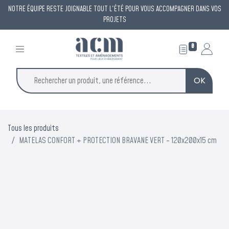
NOTRE ÉQUIPE RESTE JOIGNABLE TOUT L'ÉTÉ POUR VOUS ACCOMPAGNER DANS VOS
PROJETS
0
OK
×
ACM reste à votre
Tous les produits
écoute
MATELAS CONFORT + PROTECTION BRAVANE VERT - 120x200x15 cm
tout l'été
Une permanence est assurée tout l'été pour répondre à
vos demandes et vous accompagner dans vos projets.
Vous avez un projet de protection contre la chaleur ?