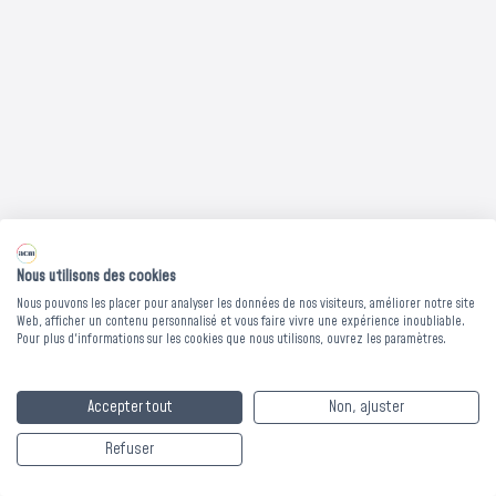
Les bons de commande doivent être validés avant le 31
août pour bénéficier du dispositif exceptionnel.
Nous contacter
Nous utilisons des cookies
Nous pouvons les placer pour analyser les données de nos visiteurs, améliorer notre site
Web, afficher un contenu personnalisé et vous faire vivre une expérience inoubliable.
Pour plus d'informations sur les cookies que nous utilisons, ouvrez les paramètres.
MATELAS CONFORT
+ PROTECTION
Accepter tout
Non, ajuster
BRAVANE VERT -
Refuser