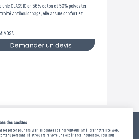
e unie CLASSIC en 50% coton et 50% polyester.
ondre à vos demandes et vous
traité antiboulochage, elle assure confort et
ojets.
aleur ? Les bons de commande
 MIMOSA
ier du dispositif exceptionnel.
Demander un devis
sons des cookies
ET TRAITEMENTS
 les placer pour analyser les données de nos visiteurs, améliorer notre site Web,
contenu personnalisé et vous faire vivre une expérience inoubliable. Pour plus
NF EN ISO 12952 - Décret N° 2000/164 du