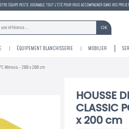
OTRE ÉQUIPE RESTE JOIGNABLE TOUT L'ÉTÉ POUR VOUS ACCOMPAGNER DANS VOS PROJE
OK
E
ÉQUIPEMENT BLANCHISSERIE
MOBILIER
SER
PC Mimosa - 200 x 200 cm
HOUSSE D
CLASSIC P
ACM reste à vot
x 200 cm
tout l'ét