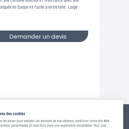
, elle combine douceur et résistance avec une
briquée en Europe et facile à entretenir. Large
Demander un devis
sons des cookies
 D'ENTRETIEN
 les placer pour analyser les données de nos visiteurs, améliorer notre site Web,
contenu personnalisé et vous faire vivre une expérience inoubliable. Pour plus
0°C | Chlore interdit | Séchage machine