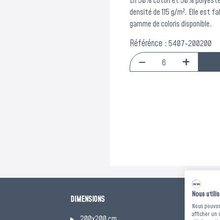
En 50% coton et 50% polyester
densité de 115 g/m². Elle est fa
gamme de coloris disponible.
Référénce :
5407-200200
Nous utili
DIMENSIONS
CONDITIONS
Nous pouvons
afficher un 
²
200x200 cm
Lavable à 6