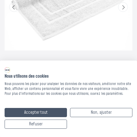
Nous utilisons des cookies
Nous pouvons les placer pour analyser les données de nos visiteurs, améliorer notre site
Web, afficher un contenu personnalisé et vous faire vivre une expérience inoubliable.
TAPIS DE BAIN -
Pour plus d'informations sur les cookies que nous utilisons, ouvrez les paramètres.
SOLIS 600 - Blanc
Accepter tout
Non, ajuster
Refuser
Découvrez le tapis de bain Solis 600, 100% coton et d'une
densité de 600 g/m². Il offre confort et absorbance. Lavable