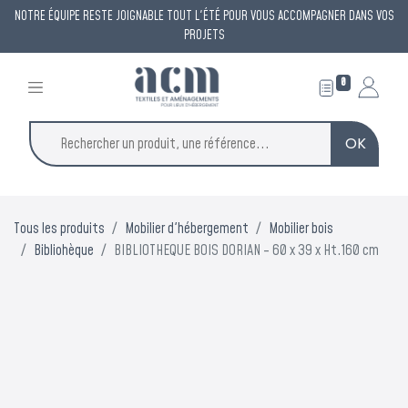
NOTRE ÉQUIPE RESTE JOIGNABLE TOUT L'ÉTÉ POUR VOUS ACCOMPAGNER DANS VOS
PROJETS
0
OK
×
ACM reste à votre
Tous les produits
Mobilier d'hébergement
Mobilier bois
écoute
Bibliohèque
BIBLIOTHEQUE BOIS DORIAN - 60 x 39 x Ht.160 cm
tout l'été
Une permanence est assurée tout l'été pour répondre à
vos demandes et vous accompagner dans vos projets.
Vous avez un projet de protection contre la chaleur ?