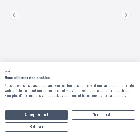
Les bons de commande doivent être validés avant le 31
août pour bénéficier du dispositif exceptionnel.
Nous contacter
Nous utilisons des cookies
Nous pouvons les placer pour analyser les données de nos visiteurs, améliorer notre site
Web, afficher un contenu personnalisé et vous faire vivre une expérience inoubliable.
Pour plus d'informations sur les cookies que nous utilisons, ouvrez les paramètres.
BIBLIOTHEQUE BOIS
Accepter tout
Non, ajuster
DORIAN - 60 x 39 x
Refuser
Ht.160 cm