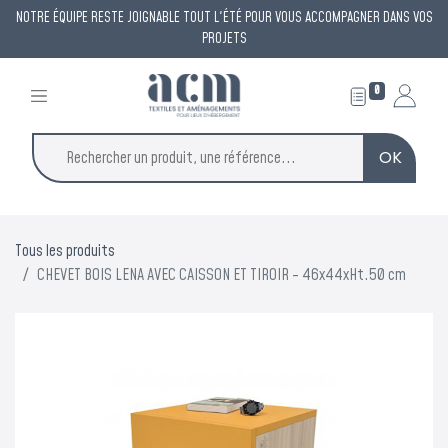
NOTRE ÉQUIPE RESTE JOIGNABLE TOUT L'ÉTÉ POUR VOUS ACCOMPAGNER DANS VOS
PROJETS
0
OK
×
ACM reste à votre
Tous les produits
écoute
CHEVET BOIS LENA AVEC CAISSON ET TIROIR - 46x44xHt.50 cm
tout l'été
Une permanence est assurée tout l'été pour répondre à
vos demandes et vous accompagner dans vos projets.
Vous avez un projet de protection contre la chaleur ?