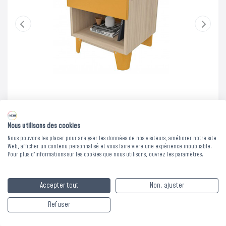
Les bons de commande doivent être validés avant le 31
août pour bénéficier du dispositif exceptionnel.
Nous contacter
Nous utilisons des cookies
Nous pouvons les placer pour analyser les données de nos visiteurs, améliorer notre site
Web, afficher un contenu personnalisé et vous faire vivre une expérience inoubliable.
Pour plus d'informations sur les cookies que nous utilisons, ouvrez les paramètres.
CHEVET BOIS LENA
Accepter tout
Non, ajuster
AVEC CAISSON ET
Refuser
TIROIR -