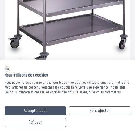
Nous utilisons des cookies
Nous pouvons les placer pour analyser les données de nos visiteurs, améliorer notre site
Web, afficher un contenu personnalisé et vous faire vivre une expérience inoubliable.
Pour plus d'informations sur les cookies que nous utilisons, ouvrez les paramètres.
GUERIDON INOX - 3
plateaux - 900 x
Accepter tout
Non, ajuster
500 x Ht. 950 mm
Refuser