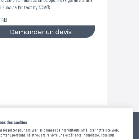
forcement. Fabriqué en Europe, il est garanti 2 ans
ojets.
nti Punaise Protect by ACM®
aleur ? Les bons de commande
TREI
ier du dispositif exceptionnel.
Demander un devis
sons des cookies
POIDS
 les placer pour analyser les données de nos visiteurs, améliorer notre site Web,
contenu personnalisé et vous faire vivre une expérience inoubliable. Pour plus
ors tout : 900 x 1900 x Ht. 300 mm