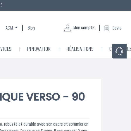
TS
Mon compte
ACM
Blog
Devis
VICES
INNOVATION
RÉALISATIONS
CONTACTE
×
LIQUE VERSO - 90
re écoute
é
so, robuste et durable avec son cadre et sommier en
ondre à vos demandes et vous