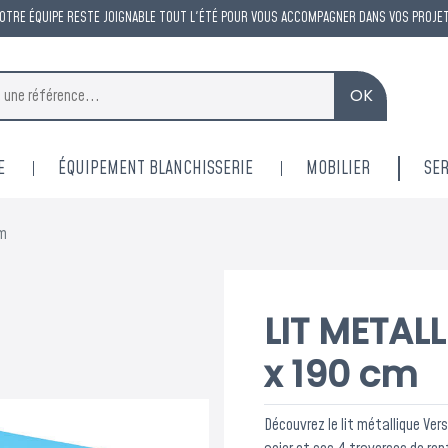
OTRE ÉQUIPE RESTE JOIGNABLE TOUT L'ÉTÉ POUR VOUS ACCOMPAGNER DANS VOS PROJE
OK
E
ÉQUIPEMENT BLANCHISSERIE
MOBILIER
SER
cm
LIT METAL
ACM reste à vot
x 190 cm
tout l'ét
Découvrez le lit métallique Ver
Une permanence est assurée tout l'été pour rép