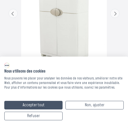
Les bons de commande doivent être validés avant le 31
août pour bénéficier du dispositif exceptionnel.
Nous contacter
Nous utilisons des cookies
Nous pouvons les placer pour analyser les données de nos visiteurs, améliorer notre site
Web, afficher un contenu personnalisé et vous faire vivre une expérience inoubliable.
Pour plus d'informations sur les cookies que nous utilisons, ouvrez les paramètres.
ARMOIRE RESINE
Accepter tout
Non, ajuster
MARIO 2 PORTES -
Refuser
70x45xHt.184 cm