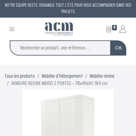
NOTRE ÉQUIPE RESTE JOIGNABLE TOUT L'ÉTÉ POUR VOUS ACCOMPAGNER DANS VOS
PROJETS
0
OK
×
ACM reste à votre
Tous les produits
Mobilier d'hébergement
Mobilier résine
écoute
ARMOIRE RESINE MARIO 2 PORTES - 70x45xHt.184 cm
tout l'été
Une permanence est assurée tout l'été pour répondre à
vos demandes et vous accompagner dans vos projets.
Vous avez un projet de protection contre la chaleur ?