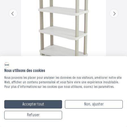
Les bons de commande doivent être validés avant le 31
août pour bénéficier du dispositif exceptionnel.
Nous contacter
Nous utilisons des cookies
Nous pouvons les placer pour analyser les données de nos visiteurs, améliorer notre site
Web, afficher un contenu personnalisé et vous faire vivre une expérience inoubliable.
Pour plus d'informations sur les cookies que nous utilisons, ouvrez les paramètres.
ETAGERE RESINE
Accepter tout
Non, ajuster
MARIO -
Refuser
90x45xHt.184 cm