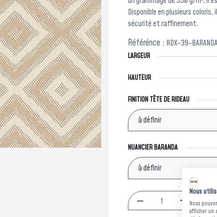
un grammage de 350 g/m², il es
Disponible en plusieurs coloris,
sécurité et raffinement.
Référénce :
RDX-39-BARAND
LARGEUR
HAUTEUR
FINITION TÊTE DE RIDEAU
NUANCIER BARANDA
Nous utili
Nous pouvons
afficher un 