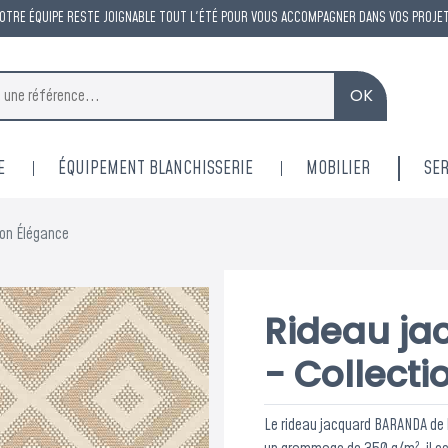
OTRE ÉQUIPE RESTE JOIGNABLE TOUT L'ÉTÉ POUR VOUS ACCOMPAGNER DANS VOS PROJE
OK
E
ÉQUIPEMENT BLANCHISSERIE
MOBILIER
SER
ion Élégance
Rideau j
- Collect
Le rideau jacquard BARANDA de l