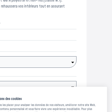
t 100% polyester et non-feu (classé M.1).
 il rehaussera vos intérieurs tout en assurant
A
sons des cookies
Demander un devis
 les placer pour analyser les données de nos visiteurs, améliorer notre site Web,
contenu personnalisé et vous faire vivre une expérience inoubliable. Pour plus