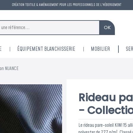
CRÉATION TEXTILE & AMÉNAGEMENT POUR LES PROFESSIONNELS DE L'HÉBERGEMENT
OK
E
ÉQUIPEMENT BLANCHISSERIE
MOBILIER
SER
tion NUANCE
Rideau par
- Collect
Le rideau pare-soleil KIWI 15 a
polyester de 277 g/m². Classé 