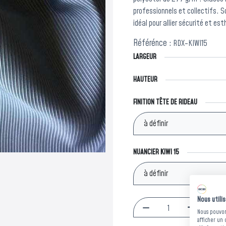
professionnels et collectifs. S
idéal pour allier sécurité et es
Référénce :
RDX-KIWI15
LARGEUR
HAUTEUR
FINITION TÊTE DE RIDEAU
NUANCIER KIWI 15
Nous utili
Nous pouvons
afficher un 