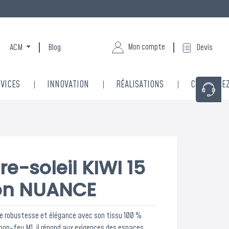
Mon compte
ACM
Blog
Devis
VICES
INNOVATION
RÉALISATIONS
CONTACTE
e-soleil KIWI 15
ion NUANCE
llie robustesse et élégance avec son tissu 100 %
non-feu M1, il répond aux exigences des espaces