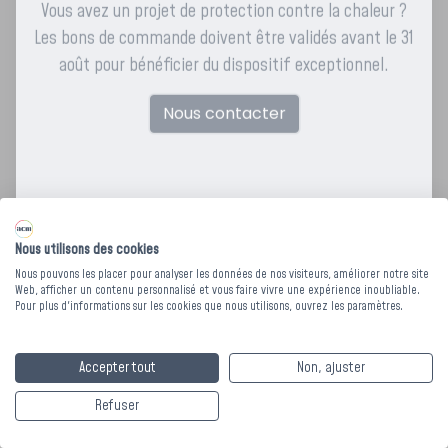
Vous avez un projet de protection contre la chaleur ?
Les bons de commande doivent être validés avant le 31
août pour bénéficier du dispositif exceptionnel.
Nous contacter
Nous utilisons des cookies
Nous pouvons les placer pour analyser les données de nos visiteurs, améliorer notre site
Web, afficher un contenu personnalisé et vous faire vivre une expérience inoubliable.
Pour plus d'informations sur les cookies que nous utilisons, ouvrez les paramètres.
OREILLER MEDIANO -
45 x 70 cm
Accepter tout
Non, ajuster
Refuser
L'oreiller Mediano offre confort et praticité avec une
enveloppe en 100% coton et un garnissage en fibre creuse