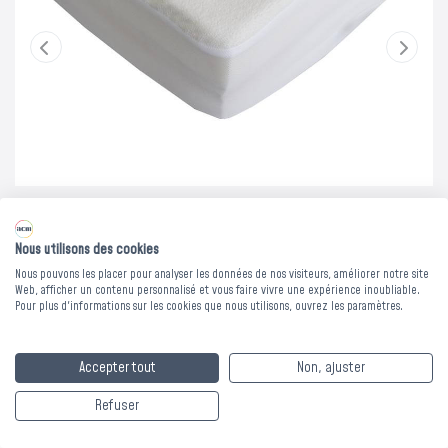
Nous utilisons des cookies
Nous pouvons les placer pour analyser les données de nos visiteurs, améliorer notre site
Web, afficher un contenu personnalisé et vous faire vivre une expérience inoubliable.
Pour plus d'informations sur les cookies que nous utilisons, ouvrez les paramètres.
HOUSSE PU
Accepter tout
Non, ajuster
BOUCLETTE PES - 120
Refuser
x 190/200 cm - Drap