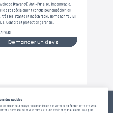
enveloppe Bravane® Anti-Punaise. Imperméable,
 elle est spécialement conçue pour empêcher les
, très résistante et indéchirable. Norme non feu M1
lus. Confort et protection garantis.
 APVERT
Demander un devis
sons des cookies
 ET TRAITEMENTS
 les placer pour analyser les données de nos visiteurs, améliorer notre site Web,
contenu personnalisé et vous faire vivre une expérience inoubliable. Pour plus
feu M1