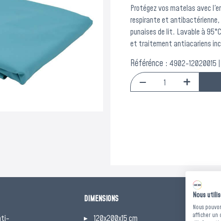
Protégez vos matelas avec l'
respirante et antibactérienne,
punaises de lit. Lavable à 95°C
et traitement antiacariens inc
Référénce :
4902-12020015 |
Nous utili
DIMENSIONS
NORMES
Nous pouvons
afficher un 
nti-
120x200x15 cm
Non 