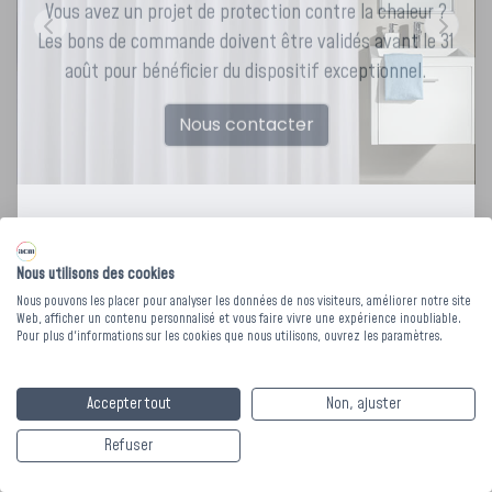
Vous avez un projet de protection contre la chaleur ?
Les bons de commande doivent être validés avant le 31
août pour bénéficier du dispositif exceptionnel.
Nous contacter
Nous utilisons des cookies
Nous pouvons les placer pour analyser les données de nos visiteurs, améliorer notre site
Web, afficher un contenu personnalisé et vous faire vivre une expérience inoubliable.
RIDEAU CALEO
Pour plus d'informations sur les cookies que nous utilisons, ouvrez les paramètres.
BLANC
Accepter tout
Non, ajuster
Refuser
Le rideau Caleo est conçu pour allier hygiène et confort, ce
rideau anti-bactérien Protect by ACM® est imperméable,