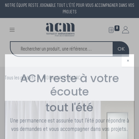
NOTRE ÉQUIPE RESTE JOIGNABLE TOUT L'ÉTÉ POUR VOUS ACCOMPAGNER DANS VOS
PROJETS
0
OK
×
Tous les produits
RIDEAU CALEO BLANC
ACM reste à votre
écoute
tout l'été
Une permanence est assurée tout l'été pour répondre à
vos demandes et vous accompagner dans vos projets.