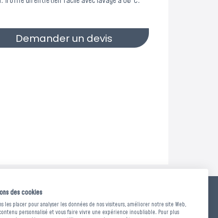
n. Il offre un entretien facile avec lavage à 60°C.
Demander un devis
sons des cookies
d'entretien :
Lavable à 60°C | Chlore interdit |
 les placer pour analyser les données de nos visiteurs, améliorer notre site Web,
chine modéré (60°C) | Repassage interdit |
contenu personnalisé et vous faire vivre une expérience inoubliable. Pour plus