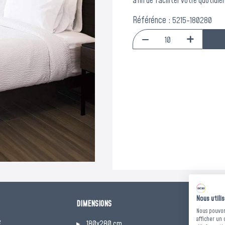
afin de faciliter votre quotidie
Référénce :
5215-180280
Nous utili
DIMENSIONS
Conditions 
Nous pouvons
Séchage ma
afficher un 
²
180x280 cm