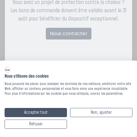
Vous avez un projet de protection contre la chaleur ?
Les bons de commande doivent être validés avant le 31
août pour bénéficier du dispositif exceptionnel.
Nous contacter
Nous utilisons des cookies
Nous pouvons les placer pour analyser les données de nos visiteurs, améliorer notre site
Web, afficher un contenu personnalisé et vous faire vivre une expérience inoubliable.
Pour plus d'informations sur les cookies que nous utilisons, ouvrez les paramètres.
DRAP HOUSSE UNI
CLASSIC - PC Azur -
Accepter tout
Non, ajuster
90 x 200 cm
Refuser