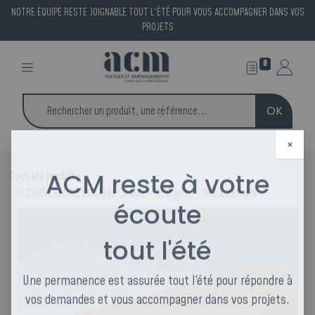
NOTRE ÉQUIPE RESTE JOIGNABLE TOUT L'ÉTÉ POUR VOUS ACCOMPAGNER DANS VOS
PROJETS
0
OK
×
Tous les produits
ACM reste à votre
COUVERTURE POLAIRE CAMEL - 350 g/m² - 180 x 220 cm
écoute
tout l'été
Une permanence est assurée tout l'été pour répondre à
vos demandes et vous accompagner dans vos projets.