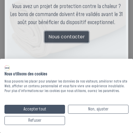
Vous avez un projet de protection contre la chaleur ?
Les bons de commande doivent être validés avant le 31
août pour bénéficier du dispositif exceptionnel.
Nous contacter
Nous utilisons des cookies
Nous pouvons les placer pour analyser les données de nos visiteurs, améliorer notre site
Web, afficher un contenu personnalisé et vous faire vivre une expérience inoubliable.
Pour plus d'informations sur les cookies que nous utilisons, ouvrez les paramètres.
COUVERTURE
POLAIRE CAMEL -
Accepter tout
Non, ajuster
350 g/m² - 180 x 220
Refuser