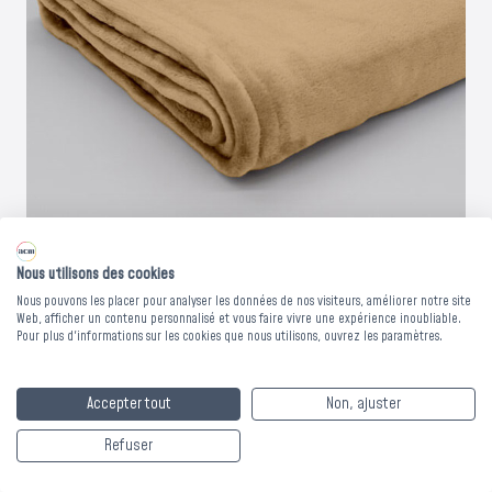
Vous avez un projet de protection contre la chaleur ?
Les bons de commande doivent être validés avant le 31
août pour bénéficier du dispositif exceptionnel.
Nous contacter
Nous utilisons des cookies
Nous pouvons les placer pour analyser les données de nos visiteurs, améliorer notre site
PLAID MICROFIBRE
Web, afficher un contenu personnalisé et vous faire vivre une expérience inoubliable.
Pour plus d'informations sur les cookies que nous utilisons, ouvrez les paramètres.
MALO - CAMEL - 130
Accepter tout
Non, ajuster
x 160 cm
Refuser
Découvrez le plaid microfibre Malo, parfait pour ajouter une