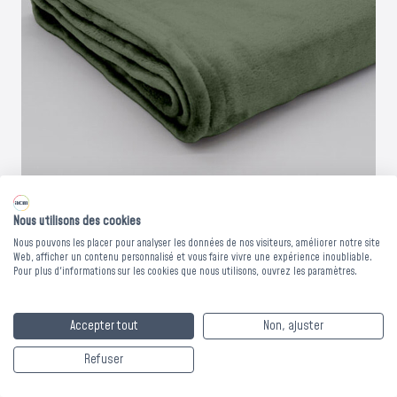
Nous utilisons des cookies
Nous pouvons les placer pour analyser les données de nos visiteurs, améliorer notre site
PLAID MICROFIBRE
Web, afficher un contenu personnalisé et vous faire vivre une expérience inoubliable.
Pour plus d'informations sur les cookies que nous utilisons, ouvrez les paramètres.
MALO - KAKI - 130 x
Accepter tout
Non, ajuster
160 cm
Refuser
Découvrez le plaid microfibre Malo, parfait pour ajouter une