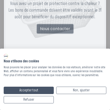
Vous avez un projet de protection contre la chaleur ?
Les bons de commande doivent être validés avant le 31
août pour bénéficier du dispositif exceptionnel.
Nous contacter
Nous utilisons des cookies
Nous pouvons les placer pour analyser les données de nos visiteurs, améliorer notre site
CORBEILLE A LINGE -
Web, afficher un contenu personnalisé et vous faire vivre une expérience inoubliable.
Pour plus d'informations sur les cookies que nous utilisons, ouvrez les paramètres.
Grand Modèle -
Accepter tout
Non, ajuster
Blanche
Refuser
Corbeille polyéthylène grand modèle pour le transport du linge.