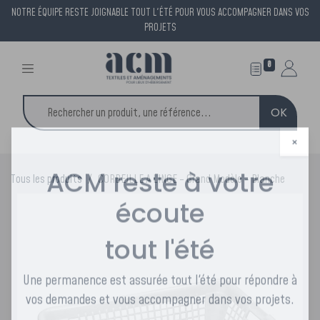
NOTRE ÉQUIPE RESTE JOIGNABLE TOUT L'ÉTÉ POUR VOUS ACCOMPAGNER DANS VOS
PROJETS
0
OK
×
Tous les produits
CORBEILLE A LINGE - Grand Modèle - Blanche
ACM reste à votre
écoute
tout l'été
Une permanence est assurée tout l'été pour répondre à
vos demandes et vous accompagner dans vos projets.