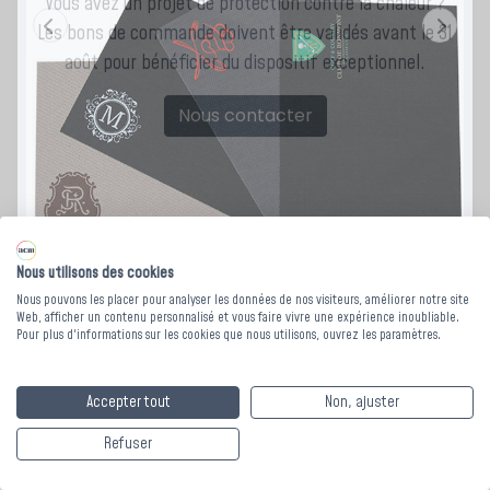
Vous avez un projet de protection contre la chaleur ?
Les bons de commande doivent être validés avant le 31
août pour bénéficier du dispositif exceptionnel.
Nous contacter
Nous utilisons des cookies
Nous pouvons les placer pour analyser les données de nos visiteurs, améliorer notre site
Web, afficher un contenu personnalisé et vous faire vivre une expérience inoubliable.
SET DE TABLE SIGNA
Pour plus d'informations sur les cookies que nous utilisons, ouvrez les paramètres.
- 30 x 45 cm
Accepter tout
Non, ajuster
Refuser
Découvrez le set de table Signa. Composé de 80% polyvinyl et
20% polyester, ce set antibactérien et résistant aux UV est