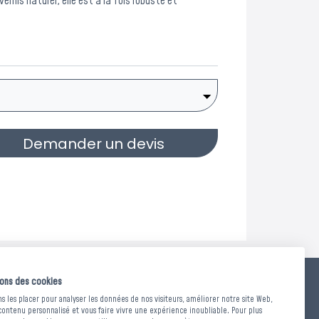
ernis naturel, elle est à la fois robuste et
Demander un devis
sons des cookies
RMES
 les placer pour analyser les données de nos visiteurs, améliorer notre site Web,
contenu personnalisé et vous faire vivre une expérience inoubliable. Pour plus
ssement au feu M conventionnel sans essai préalable,