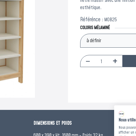
hêtre massif avec une finition v
esthétique.
Référénce :
MOB25
COLORIS MÉLAMINÉ
Nous utili
DIMENSIONS ET POIDS
NO
Nous pouvons
afficher un 
600 x 390 x Ht. 1600 mm - Poids 32 kg
Cla