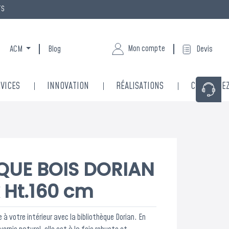
TS
Mon compte
ACM
Blog
Devis
VICES
INNOVATION
RÉALISATIONS
CONTACTE
QUE BOIS DORIAN
x Ht.160 cm
à votre intérieur avec la bibliothèque Dorian. En