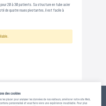
 pour 20 à 30 patients. Sa structure en tube acier
Doté de quatre roues pivotantes, il est facile à
ilable.
sons des cookies
NSIONS ET POIDS
 les placer pour analyser les données de nos visiteurs, améliorer notre site Web,
contenu personnalisé et vous faire vivre une expérience inoubliable. Pour plus
285 x 630 x Ht. 994 mm