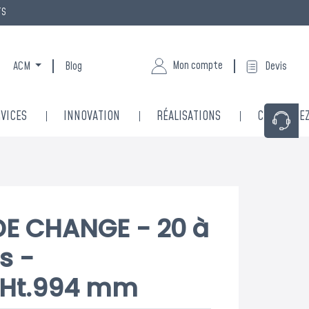
TS
Mon compte
ACM
Blog
Devis
VICES
INNOVATION
RÉALISATIONS
CONTACTE
E CHANGE - 20 à
s -
xHt.994 mm