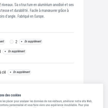
2 niveaux. Sa structure en aluminium anodisé et ses
tesse et durabilité. Facile à manœuvrer grâce à
irs d'angle. Fabriqué en Europe.
2
ent
+
En supplément
4
+
En supplément
à clé
+
En supplément
portes
+
En supplément
sons des cookies
 les placer pour analyser les données de nos visiteurs, améliorer notre site Web,
contenu personnalisé et vous faire vivre une expérience inoubliable. Pour plus