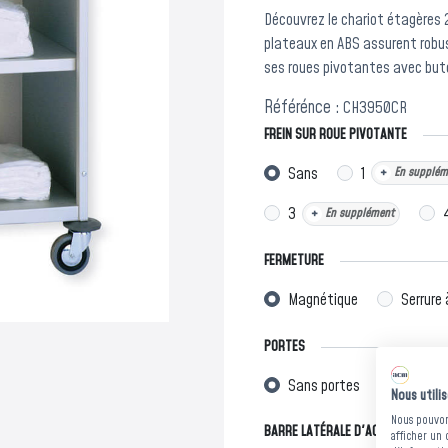
Découvrez le chariot étagères 
plateaux en ABS assurent robus
ses roues pivotantes avec buto
Référénce :
CH3950CR
FREIN SUR ROUE PIVOTANTE
Sans
1
+
En supplém
3
+
En supplément
FERMETURE
Magnétique
Serrure 
PORTES
Sans portes
Avec 2 
Nous utili
Nous pouvons
BARRE LATÉRALE D'ACCROCHAGE
afficher un 