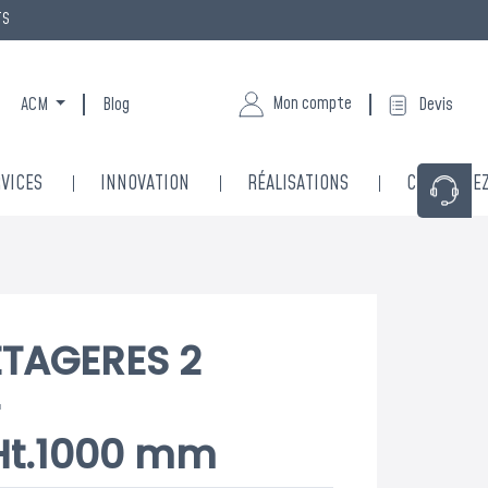
TS
Mon compte
ACM
Blog
Devis
VICES
INNOVATION
RÉALISATIONS
CONTACTE
TAGERES 2
-
Ht.1000 mm