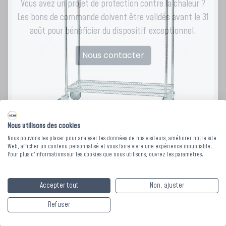
Vous avez un projet de protection contre la chaleur ?
Les bons de commande doivent être validés avant le 31
août pour bénéficier du dispositif exceptionnel.
Nous contacter
Nous utilisons des cookies
Nous pouvons les placer pour analyser les données de nos visiteurs, améliorer notre site
Web, afficher un contenu personnalisé et vous faire vivre une expérience inoubliable.
Pour plus d'informations sur les cookies que nous utilisons, ouvrez les paramètres.
CHARIOT PENDERIE
MODULABLE - Dim.
Accepter tout
Non, ajuster
1220 x 450 x Ht. 1780
Refuser