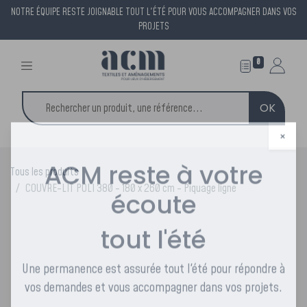
NOTRE ÉQUIPE RESTE JOIGNABLE TOUT L'ÉTÉ POUR VOUS ACCOMPAGNER DANS VOS
PROJETS
0
OK
×
Tous les produits
ACM reste à votre
COUVRE-LIT POLI 380 - 180 x 260 cm - Piquage ligne
écoute
tout l'été
Une permanence est assurée tout l'été pour répondre à
vos demandes et vous accompagner dans vos projets.