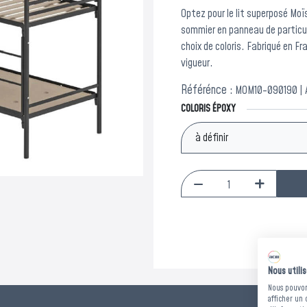
Optez pour le lit superposé Mo
sommier en panneau de particul
choix de coloris. Fabriqué en F
vigueur.
Référénce :
MOM10-090190 | 
COLORIS ÉPOXY
Nous utili
Nous pouvons
afficher un 