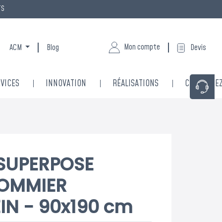
TS
Mon compte
ACM
Blog
Devis
VICES
INNOVATION
RÉALISATIONS
CONTACTE
 SUPERPOSE
SOMMIER
IN - 90x190 cm