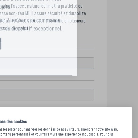
mbine l'aspect naturel du lin et la praticité du
ondre à vos demandes et vous
ssé non-feu M1, il assure sécurité et durabilité
ojets.
légante à vos espaces. Disponible en plusieurs
à tous les styles.
aleur ? Les bons de commande
ier du dispositif exceptionnel.
L
sons des cookies
 les placer pour analyser les données de nos visiteurs, améliorer notre site Web,
contenu personnalisé et vous faire vivre une expérience inoubliable. Pour plus