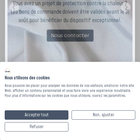
Vous avez un projet de protection contre la chaleur ?
Les bons de commande doivent être validés avant le 31
août pour bénéficier du dispositif exceptionnel.
Nous contacter
Nous utilisons des cookies
Nous pouvons les placer pour analyser les données de nos visiteurs, améliorer notre site
Web, afficher un contenu personnalisé et vous faire vivre une expérience inoubliable.
Rideau pare-soleil
Pour plus d'informations sur les cookies que nous utilisons, ouvrez les paramètres.
KIWI 52 - Collection
Accepter tout
Non, ajuster
NUANCE
Refuser