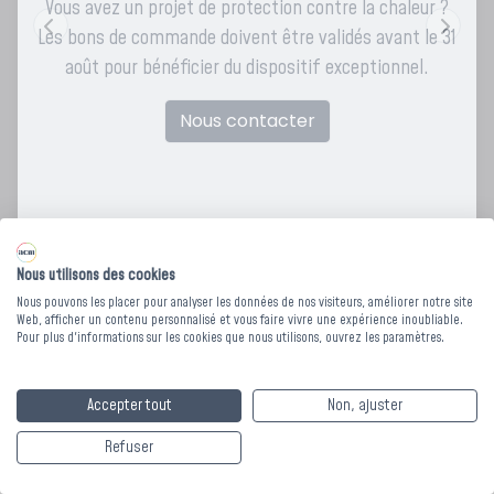
Vous avez un projet de protection contre la chaleur ?
Les bons de commande doivent être validés avant le 31
août pour bénéficier du dispositif exceptionnel.
Nous contacter
Nous utilisons des cookies
Nous pouvons les placer pour analyser les données de nos visiteurs, améliorer notre site
Web, afficher un contenu personnalisé et vous faire vivre une expérience inoubliable.
SET DE TABLE ELLIE -
Pour plus d'informations sur les cookies que nous utilisons, ouvrez les paramètres.
30 x 45 cm
Accepter tout
Non, ajuster
Refuser
Apportez une touche pratique et stylée à vos repas avec le
set de table ELLIE. En silicone 100% flexible, il est