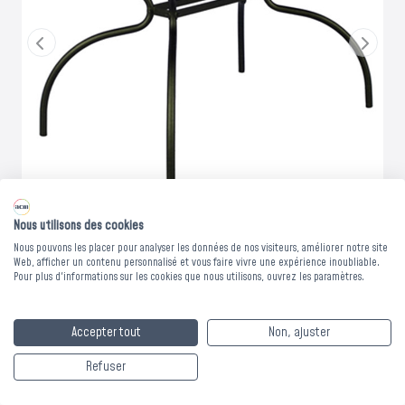
Nous utilisons des cookies
Nous pouvons les placer pour analyser les données de nos visiteurs, améliorer notre site
Web, afficher un contenu personnalisé et vous faire vivre une expérience inoubliable.
Pour plus d'informations sur les cookies que nous utilisons, ouvrez les paramètres.
TABLE 4 PIEDS
Accepter tout
Non, ajuster
METALLIQUE CERIO -
Refuser
80 x 120 x Ht.75 cm